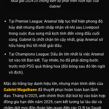
Mùa giải 2024-25 chứng kiến sự phát triển vượt bậc của
Gabriel
Tại Premier League: Arsenal tiếp tục thể hiện phong độ
hủy diệt nhưng đành chấp nhận về nhì sau Liverpool
trong cuộc đua song mã kịch tính đến vòng đấu cuối
cùng. Gabriel là chốt chặn tin cậy nhất, giúp Arsenal sở
hữu hàng thủ tốt nhất giải đấu.
Tại Champions League: Dấu ấn lớn nhất là việc Arsenal
lọt vào tới Bán kết. Tuy nhiên, họ đã phải dừng bước
trước một PSG quá thăng hoa (đội bóng sau đó lên ngôi
vô địch).
Mặc dù trắng tay danh hiệu lớn, nhưng màn trình diễn của
Gabriel Magalhaes
đã thuyết phục hoàn toàn ban lãnh
đạo. Tháng 6/2025, anh chính thức đặt bút ký vào bản hợp
đồng gia hạn đến năm 2029, cam kết tương lai lâu dài và
chấm dứt mọi đồn đoán liên quan đến các CLB tại Saudi